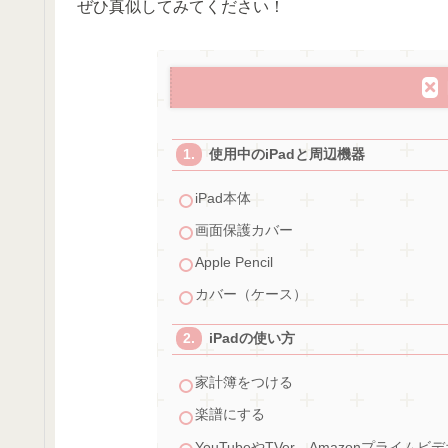
ぜひ真似してみてください！
使用中のiPadと周辺機器
iPad本体
画面保護カバー
Apple Pencil
カバー（ケース）
iPadの使い方
家計簿をつける
楽譜にする
YouTubeやTVer、Amazonプライ