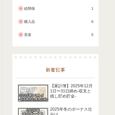
絵関係
1
購入品
6
音楽
5
新着記事
【家計簿】2025年12月
1日〜31日締め-収支と
残し貯め貯金-
2025年冬のボーナス仕
分け