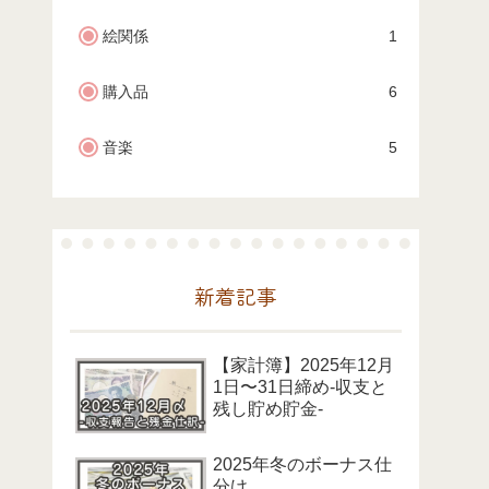
絵関係
1
購入品
6
音楽
5
新着記事
【家計簿】2025年12月
1日〜31日締め-収支と
残し貯め貯金-
2025年冬のボーナス仕
分け