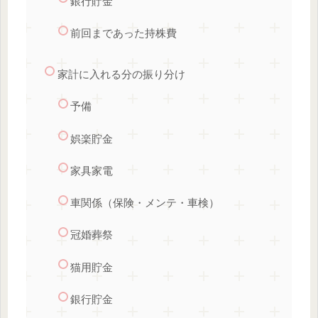
銀行貯金
前回まであった持株費
家計に入れる分の振り分け
予備
娯楽貯金
家具家電
車関係（保険・メンテ・車検）
冠婚葬祭
猫用貯金
銀行貯金